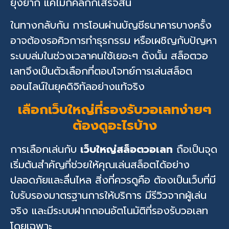
ยุ่งยาก แค่ไม่กี่คลิกก็เสร็จสิ้น
ในทางกลับกัน การโอนผ่านบัญชีธนาคารบางครั้ง
อาจต้องรอคิวการทำธุรกรรม หรือเผชิญกับปัญหา
ระบบล่มในช่วงเวลาคนใช้เยอะๆ ดังนั้น สล็อตวอ
เลทจึงเป็นตัวเลือกที่ตอบโจทย์การเล่นสล็อต
ออนไลน์ในยุคดิจิทัลอย่างแท้จริง
เลือกเว็บใหญ่ที่รองรับวอเลทง่ายๆ
ต้องดูอะไรบ้าง
การเลือกเล่นกับ
เว็บใหญ่สล็อตวอเลท
ถือเป็นจุด
เริ่มต้นสำคัญที่ช่วยให้คุณเล่นสล็อตได้อย่าง
ปลอดภัยและลื่นไหล สิ่งที่ควรดูคือ ต้องเป็นเว็บที่มี
ใบรับรองมาตรฐานการให้บริการ มีรีวิวจากผู้เล่น
จริง และมีระบบฝากถอนอัตโนมัติที่รองรับวอเลท
โดยเฉพาะ