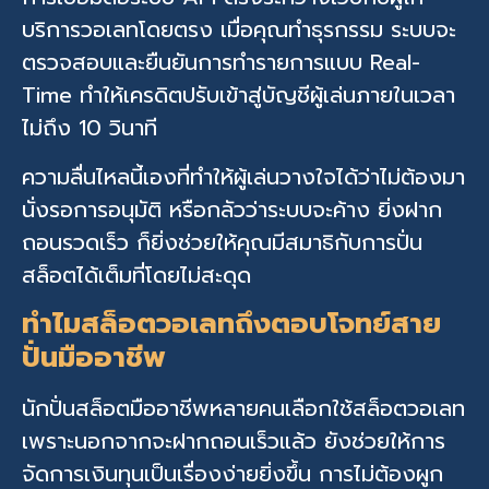
บริการวอเลทโดยตรง เมื่อคุณทำธุรกรรม ระบบจะ
ตรวจสอบและยืนยันการทำรายการแบบ Real-
Time ทำให้เครดิตปรับเข้าสู่บัญชีผู้เล่นภายในเวลา
ไม่ถึง 10 วินาที
ความลื่นไหลนี้เองที่ทำให้ผู้เล่นวางใจได้ว่าไม่ต้องมา
นั่งรอการอนุมัติ หรือกลัวว่าระบบจะค้าง ยิ่งฝาก
ถอนรวดเร็ว ก็ยิ่งช่วยให้คุณมีสมาธิกับการปั่น
สล็อตได้เต็มที่โดยไม่สะดุด
ทำไมสล็อตวอเลทถึงตอบโจทย์สาย
ปั่นมืออาชีพ
นักปั่นสล็อตมืออาชีพหลายคนเลือกใช้สล็อตวอเลท
เพราะนอกจากจะฝากถอนเร็วแล้ว ยังช่วยให้การ
จัดการเงินทุนเป็นเรื่องง่ายยิ่งขึ้น การไม่ต้องผูก